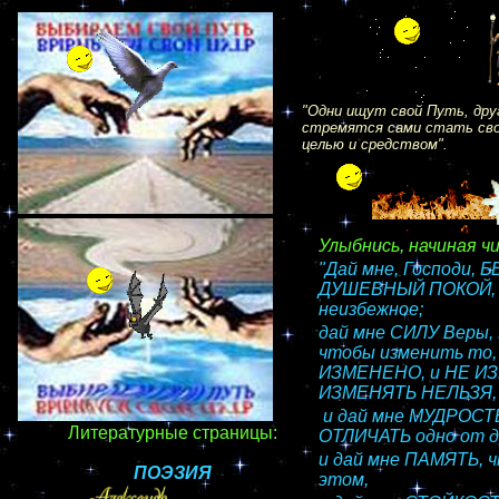
"Одни ищут свой Путь, дру
стремятся сами стать сво
целью и средством".
Улыбнись, начиная ч
"Дай мне, Господи,
ДУШЕВНЫЙ ПОКОЙ, 
неизбежное;
дай мне СИЛУ Веры,
чтобы изменить то
ИЗМЕНЕНО, и НЕ ИЗ
ИЗМЕНЯТЬ НЕЛЬЗЯ,
и дай мне МУДРОСТЬ
Литературные страницы:
ОТЛИЧАТЬ одно от д
и дай мне ПАМЯТЬ, 
ПОЭЗИЯ
этом,